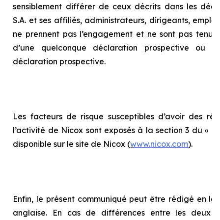
sensiblement différer de ceux décrits dans les décla
S.A. et ses affiliés, administrateurs, dirigeants, empl
ne prennent pas l’engagement et ne sont pas tenus 
d’une quelconque déclaration prospective ou d
déclaration prospective.
Les facteurs de risque susceptibles d’avoir des répe
l’activité de Nicox sont exposés à la section 3 du «
Ra
disponible sur le site de Nicox (
www.nicox.com
).
Enfin, le présent communiqué peut être rédigé en la
anglaise. En cas de différences entre les deux te