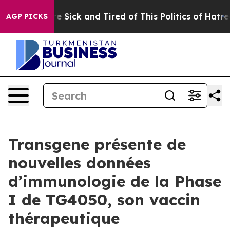
eople Are Sick and Tired of This Politics of Hatred”
Th
AGP PICKS
Transgene présente de
nouvelles données
d’immunologie de la Phase
I de TG4050, son vaccin
thérapeutique