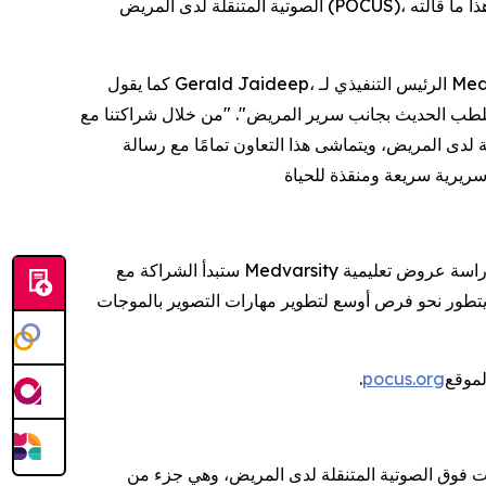
الصوتية المتنقلة لدى المريض (POCUS)، فإنهم يعتمدون على أساس يفي بمعيار عالمي مُعترف به، وليس مجرد إكمال دورة تدريبية"، هذا ما قالته Jasmine Rockett، مديرة أكاديمية
كما يقول Gerald Jaideep، الرئيس التنفيذي لـ Medvarsity: "لقد تطور التصوير بأجهزة الموجات فوق الصوتية المتنقلة لدى المريض من مهارة متخصصة إلى أداة تشخيصية أساسية -
ال شراكتنا مع Inteleos، نوفر لمتدربينا في 192 دولة معيارًا ذهبيًا عالميًا معتمدًا في مجال
مامًا مع رسالة Medvarsity الهادفة إلى تحسين النتائج السريرية من خلال تعليم قابل
ستبدأ الشراكة مع Medvarsity بتقديم شهادة أساسيات التصوير بأجهزة الموجات فوق الصوتية المتنقلة لدى المريض لجمهورها العالمي، وتخطط كلتا المنظمتين لدراسة عروض تعليمية
 ويتطور نحو فرص أوسع لتطوير مهارات التصوير بالموجات
.
pocus.org
، وهي جزء من Inteleos، للأطباء التعليم والشهادات والتراخيص المصممة للتحقق من صحة معرفة