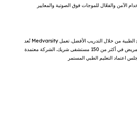
دام الآمن والفعّال للموجات فوق الصوتية والمعايير
تُعد Medvarsity أكبر شركة في آسيا وأكثرها موثوقية في مجال تكنولوجيا التعليم الصحي، وتركز على تحسين النتائج الطبية من خلال التدريب الأفضل. تعمل Medvarsity في أكثر من 192
دولة وتستقطب 3.4 مليون متخصص في الرعاية الصحية شهريًا، وتجمع بين التعليم عبر الإنترنت والتدريب السريري بجانب سرير المريض في أكثر من 150 مستشفى شريك. الشركة معتمدة