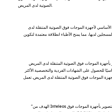
الصوتية لدى المريض.
لتوسيع التوافر العالمي للتعليم الأساسي لأجهزة الموجات فوق الصوتية المتنقلة لدى
شهادة أساسيات جهاز الموجات فوق الصوتية المتنقل لدى المريض للمتعلمين المسجلين لديها، مما يمنح الأطباء انطلاقة معتمدة لتكوين
تنقلة لدى المريض (POCUS Fundamentals) على المعرفة الأساسية بطريقة عمل الموجات فوق الصوتية، والأجهزة،
حدات تعليمية وتقييمًا نهائيًا، ويُعد شرطًا أساسيًا للحصول على الشهادات الفردية والتخصصية الأكثر
تية المتنقلة لدى المريض. تعمل Medvarsity في 192 دولة، وتستقطب 3.4 مليون متخصص في الرعاية الصحية شهريًا، وتستخدم نموذجًا مختلطًا
"الهدف من Inteleos هو وضع معايير عالمية لكفاءة الأطباء والتزامها، وتضمن هذه الشراكة أنه مع بدء المزيد من الأطباء حول العالم رحلتهم في مجال التصوير بأجهزة الموجات فوق