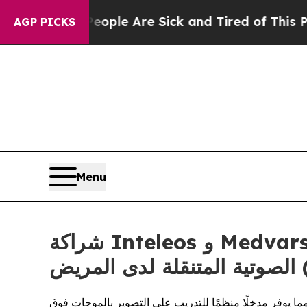
Win: “People Are Sick and Tired of This Politics 
AGP PICKS
Menu
شراكة Inteleos و Medvarsity لتوسيع التوافر العالمي لتعليم التصوير بأجهزة الموجات فوق
POC)
ما يوفر مدخلًا منظمًا للتدريب على التصوير بالموجات فوق