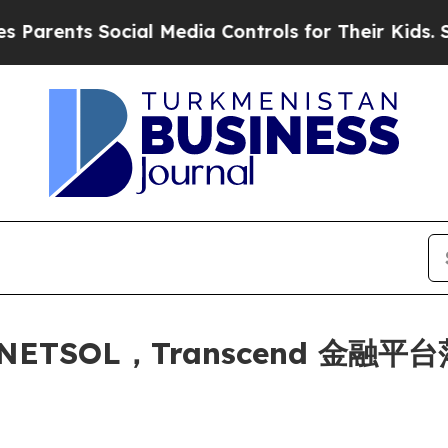
ents Social Media Controls for Their Kids. Should
TSOL，Transcend 金融