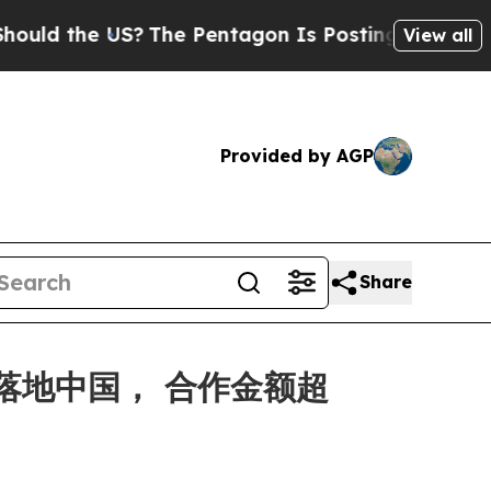
 the US?
The Pentagon Is Posting Cryptic Biblica
View all
Provided by AGP
Share
平台落地中国， 合作金额超